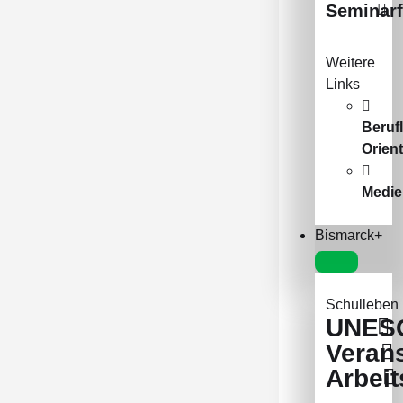
Seminar
Weitere
Links
Beruf
Orien
Medie
Bismarck+
Schulleben
UNES
Veran
Arbei