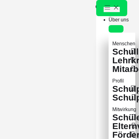
Über uns
Menschen
Schull
Lehrkr
Mitarb
Profil
Schulp
Schul
Mitwirkung
Schüle
Eltern
Förde