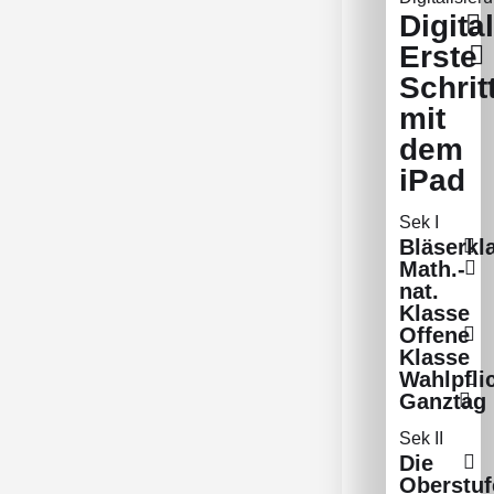
Digita
Erste
Schrit
mit
dem
iPad
Sek I
Bläserkl
Math.-
nat.
Klasse
Offene
Klasse
Wahlpfli
Ganztag
Sek II
Die
Oberstuf