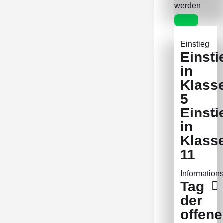
werden
Einstieg
Einsti
in
Klass
5
Einsti
in
Klass
11
Information
Tag
der
offen