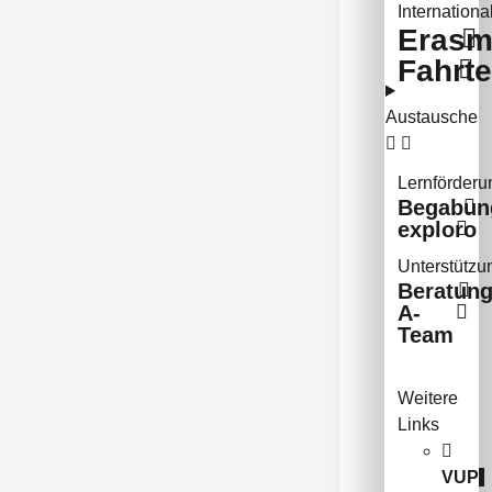
Internationa
Erasm
Fahrt
Austausche
Lernförderu
Begabun
exploro
Unterstützu
Beratun
A-
Team
Weitere
Links
VUP